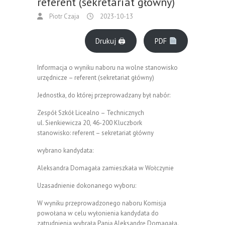
referent (sekretariat główny)
Piotr Czaja
2023-10-13
Drukuj 🖨
PDF
Informacja o wyniku naboru na wolne stanowisko
urzędnicze – referent (sekretariat główny)
Jednostka, do której przeprowadzany był nabór:
Zespół Szkół Licealno – Technicznych
ul. Sienkiewicza 20, 46-200 Kluczbork
stanowisko: referent – sekretariat główny
wybrano kandydata:
Aleksandra Domagała zamieszkała w Wołczynie
Uzasadnienie dokonanego wyboru:
W wyniku przeprowadzonego naboru Komisja
powołana w celu wyłonienia kandydata do
zatrudnienia wybrała Panią Aleksandrę Domagała.