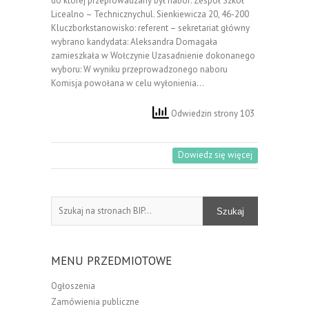
do której przeprowadzany był nabór: Zespół Szkół
Licealno – Technicznychul. Sienkiewicza 20, 46-200
Kluczborkstanowisko: referent – sekretariat główny
wybrano kandydata: Aleksandra Domagała
zamieszkała w Wołczynie Uzasadnienie dokonanego
wyboru: W wyniku przeprowadzonego naboru
Komisja powołana w celu wyłonienia…
Odwiedzin strony 103
Dowiedz się więcej
Szukaj
Szukaj
MENU PRZEDMIOTOWE
Ogłoszenia
Zamówienia publiczne