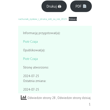
Drukuj 🖨
PDF
rachunek_zyskow_i_strata_zslt_za_rok_2023
Pobierz
Informację przygotował(a):
Piotr Czaja
Opublikował(a):
Piotr Czaja
Stronę utworzono:
2024-07-25
Ostatnia zmiana:
2024-07-25
Odwiedzin strony 28
, Odwiedzin strony dzisiaj
1