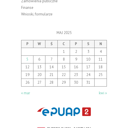
Zamówienia publiczne
Finanse
Wnioski, formularze
MAJ 2025
P
W
Ś
C
P
S
N
1
2
3
4
5
6
7
8
9
10
11
12
13
14
15
16
17
18
19
20
21
22
23
24
25
26
27
28
29
30
31
« mar
kwi »